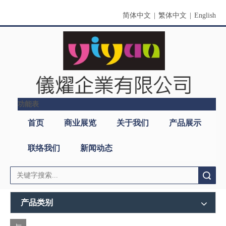
简体中文
|
繁体中文
|
English
功能表
搜索
产品类别
与
公司名称：仪燿企业有限公司
我
国家/地区：台湾，基隆市
们
地址：
基隆市安乐区(大武崙工业区)武训街39号