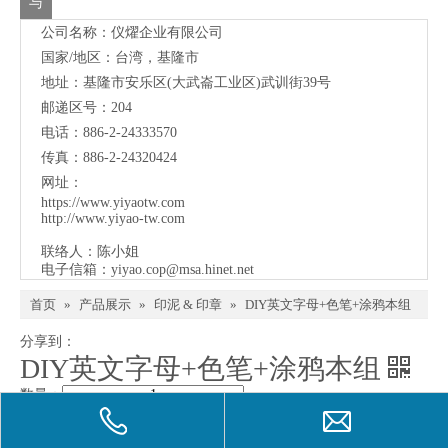
与
公司名称：仪燿企业有限公司
我
国家/地区：台湾，基隆市
们
地址：
基隆市安乐区(大武崙工业区)武训街39号
联
邮递区号：204
电话：886-2-24333570
络
传真：886-2-24320424
网址：
https://www.yiyaotw.com
http://www.yiyao-tw.com
联络人：陈小姐
电子信箱：
yiyao.cop@msa.hinet.net
首页
»
产品展示
»
印泥 & 印章
»
DIY英文字母+色笔+涂鸦本组
分享到：
DIY英文字母+色笔+涂鸦本组
数量：
询价
加入询价篮
型号：