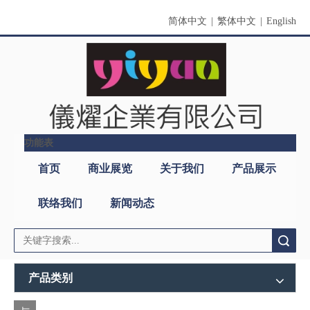
简体中文
|
繁体中文
|
English
功能表
搜索
产品类别
与
公司名称：仪燿企业有限公司
我
国家/地区：台湾，基隆市
们
地址：
基隆市安乐区(大武崙工业区)武训街39号