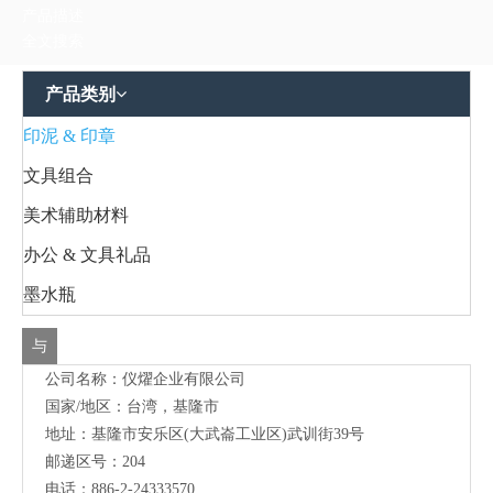
与
公司名称：仪燿企业有限公司
我
国家/地区：台湾，基隆市
们
地址：
基隆市安乐区(大武崙工业区)武训街39号
联
邮递区号：204
电话：886-2-24333570
络
传真：886-2-24320424
网址：
https://www.yiyaotw.com
http://www.yiyao-tw.com
联络人：陈小姐
电子信箱：
yiyao.cop@msa.hinet.net
首页
»
产品展示
»
印泥 & 印章
»
WS103 木制印章 客制印章
分享到：
WS103 木制印章 客制印章
数量：