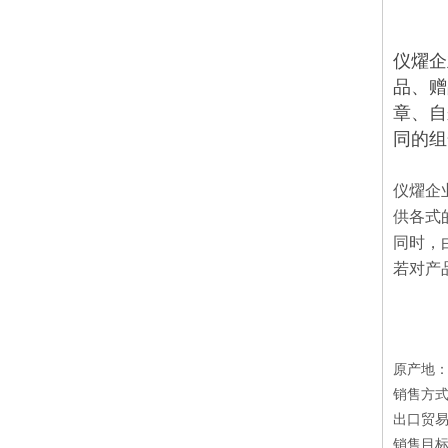
仪燿企
品、赠
章、自
同的组
仪燿企
供各式
同时，
若对产
原产地
销售方
出口贸易
销售目