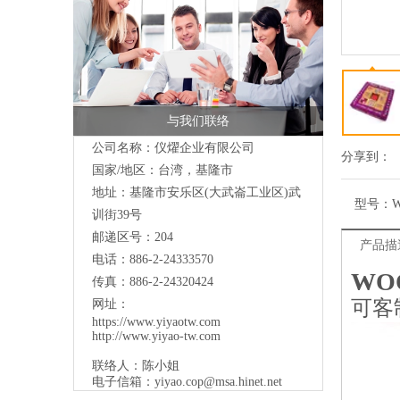
与我们联络
公司名称：仪燿企业有限公司
分享到：
国家/地区：台湾，基隆市
地址：
基隆市安乐区(大武崙工业区)武
型号：
W
训街39号
邮递区号：204
产品描
电话：886-2-24333570
WO
传真：886-2-24320424
可客
网址：
https://www.yiyaotw.com
http://www.yiyao-tw.com
联络人：陈小姐
电子信箱：
yiyao.cop@msa.hinet.net