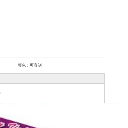
颜色：
可客制
组