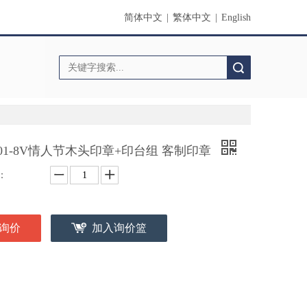
简体中文
|
繁体中文
|
English
搜索
01-8V情人节木头印章+印台组 客制印章
：
询价
加入询价篮