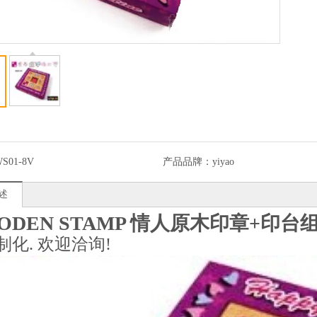
S01-8V
产品品牌：
yiyao
述
ODEN STAMP 情人原木印章+印台
制化. 欢迎洽询!