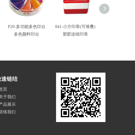
P20-多功能多色印台
841-小方印章(可堆叠)
842-中方印章(
多色颜料印台
塑胶连续印章
塑胶连续印章 
章
快速链结
首页
关于我们
产品展示
联络我们