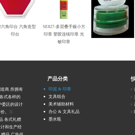
32六角印台 六角造型
SE827-多层叠手赈小方
SE829压克力印章 塑胶
印台
印章 塑胶连续印章 光
连续印章 光敏印章
敏印章
产品分类
印泥 & 印章
造商.所拥有
文具组合
各式各样的
美术辅助材料
户委託的设计
办公 & 文具礼品
评价。
客
墨水瓶
品.各式礼赠
设计和生产经
.赠品.广告促